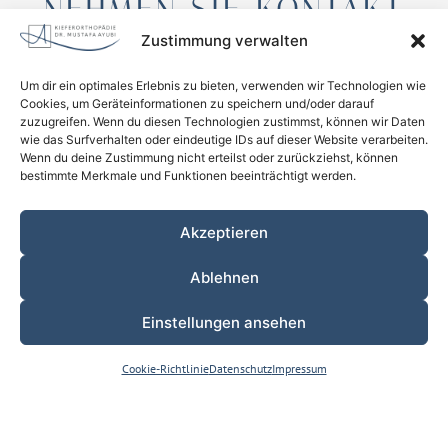
NEHMEN SIE KONTAKT
AUF!
Zustimmung verwalten
Wir freuen uns, Sie demnächst in unserer Praxis begrüßen zu
Um dir ein optimales Erlebnis zu bieten, verwenden wir Technologien wie
dürfen!
Cookies, um Geräteinformationen zu speichern und/oder darauf
zuzugreifen. Wenn du diesen Technologien zustimmst, können wir Daten
02931 15232
info@kfo-ayubi.de
wie das Surfverhalten oder eindeutige IDs auf dieser Website verarbeiten.
Zum Schützenhof 4, 59821 Arnsberg
Wenn du deine Zustimmung nicht erteilst oder zurückziehst, können
Name
bestimmte Merkmale und Funktionen beeinträchtigt werden.
Akzeptieren
E-Mail
Ablehnen
Nachricht
Einstellungen ansehen
ONLINE TERMIN
Cookie-Richtlinie
Datenschutz
Impressum
FÜR NEUPATIENTEN
Ich habe die
Datenschutzerklärung
gelesen und stimme