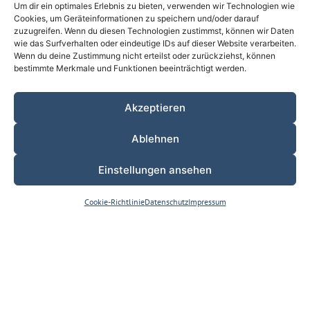
Um dir ein optimales Erlebnis zu bieten, verwenden wir Technologien wie
Cookies, um Geräteinformationen zu speichern und/oder darauf
NEHMEN SIE KONTAKT
zuzugreifen. Wenn du diesen Technologien zustimmst, können wir Daten
wie das Surfverhalten oder eindeutige IDs auf dieser Website verarbeiten.
AUF!
Wenn du deine Zustimmung nicht erteilst oder zurückziehst, können
bestimmte Merkmale und Funktionen beeinträchtigt werden.
Wir freuen uns, Sie demnächst in unserer Praxis begrüßen zu
dürfen!
Akzeptieren
02931 15232
info@kfo-ayubi.de
Zum Schützenhof 4, 59821 Arnsberg
Ablehnen
Name
Einstellungen ansehen
E-Mail
ONLINE TERMIN
Cookie-Richtlinie
Datenschutz
Impressum
FÜR NEUPATIENTEN
Nachricht